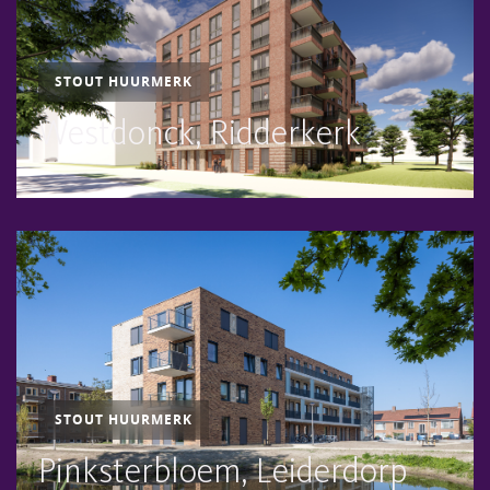
STOUT HUURMERK
Westdonck, Ridderkerk
STOUT HUURMERK
Pinksterbloem, Leiderdorp